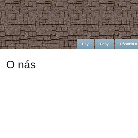
Psy
Feny
Pôsobili u
O nás